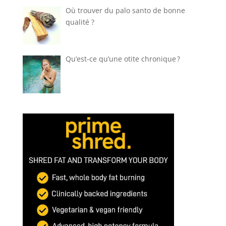
Où trouver du palo santo de bonne
qualité ?
Qu’est-ce qu’une otite chronique ?